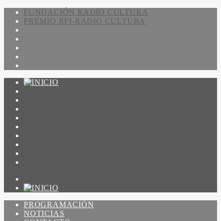
FUNDACIÓN RADIO CULTURA
PREMIO RFI-RADIO CULTURA
PROGRAMACIÓN
NOTICIAS
CONTACTO
QUIENES SOMOS
IR A AMADEUS
ON DEMAND
ESCUCHAR
VER
PROGRAMACIÓN
NOTICIAS