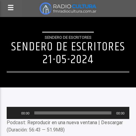
SENDERO DE ESCRITORES
SENDERO DE ESCRITORES
21-05-2024
Reproductor
00:00
00:00
de
Podcast:
Reproducir en una nueva ventana
|
Descargar
audio
(Duración: 56:43 — 51.9MB)