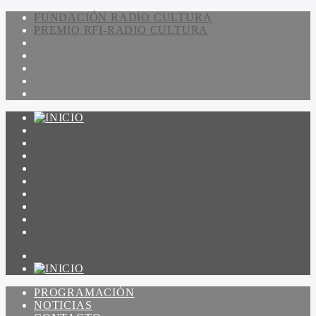
FUNDACIÓN RADIO CULTURA
PREMIO RFI-RADIO CULTURA
PROGRAMACIÓN
NOTICIAS
CONTACTO
QUIENES SOMOS
IR A AMADEUS
ON DEMAND
ESCUCHAR
VER
PROGRAMACIÓN
NOTICIAS