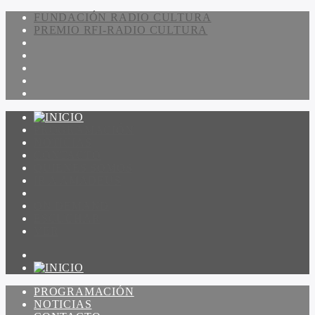
FUNDACIÓN RADIO CULTURA
PREMIO RFI-RADIO CULTURA
PROGRAMACIÓN
NOTICIAS
CONTACTO
QUIENES SOMOS
IR A AMADEUS
ON DEMAND
ESCUCHAR
VER
PROGRAMACIÓN
NOTICIAS