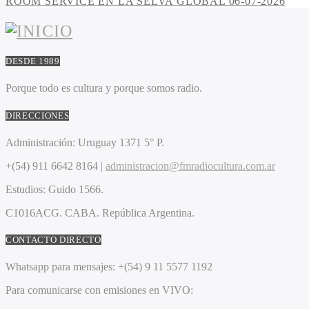
ROOM SERVICE EN LA SELVA GLOBAL 06-07-2026
DESDE 1989
Porque todo es cultura y porque somos radio.
DIRECCIONES
Administración:
Uruguay 1371 5° P.
+(54) 911 6642 8164 |
administracion@fmradiocultura.com.ar
Estudios:
Guido 1566.
C1016ACG
. CABA.
República Argentina.
CONTACTO DIRECTO
Whatsapp para mensajes:
+(54) 9 11 5577 1192
Para comunicarse con emisiones en VIVO: