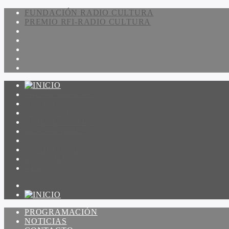
FUNDACIÓN RADIO CULTURA
PREMIO RFI-RADIO CULTURA
PROGRAMACIÓN
NOTICIAS
CONTACTO
QUIENES SOMOS
IR A AMADEUS
ON DEMAND
ESCUCHAR
VER
PROGRAMACIÓN
NOTICIAS