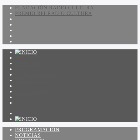
FUNDACIÓN RADIO CULTURA
PREMIO RFI-RADIO CULTURA
PROGRAMACIÓN
NOTICIAS
CONTACTO
QUIENES SOMOS
IR A AMADEUS
ON DEMAND
ESCUCHAR
VER
PROGRAMACIÓN
NOTICIAS