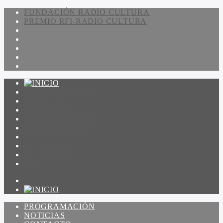
FUNDACIÓN RADIO CULTURA
PREMIO RFI-RADIO CULTURA
PROGRAMACIÓN
NOTICIAS
CONTACTO
QUIENES SOMOS
IR A AMADEUS
ON DEMAND
ESCUCHAR
VER
PROGRAMACIÓN
NOTICIAS