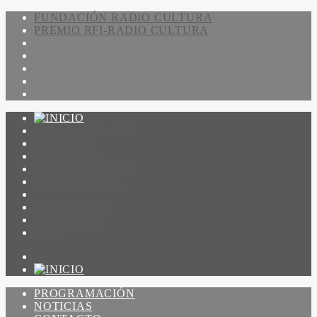
FUNDACIÓN RADIO CULTURA
PREMIO RFI-RADIO CULTURA
PROGRAMACIÓN
NOTICIAS
CONTACTO
QUIENES SOMOS
IR A AMADEUS
ON DEMAND
ESCUCHAR
VER
PROGRAMACIÓN
NOTICIAS