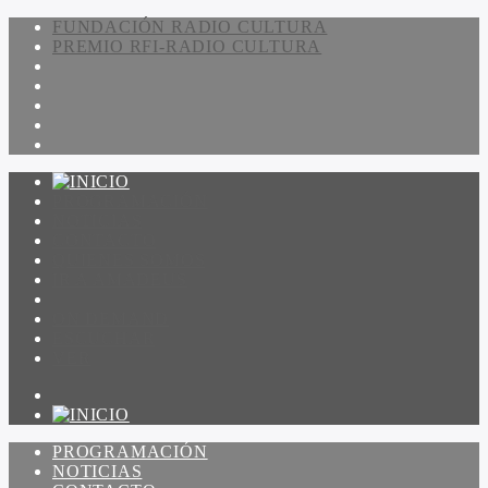
FUNDACIÓN RADIO CULTURA
PREMIO RFI-RADIO CULTURA
PROGRAMACIÓN
NOTICIAS
CONTACTO
QUIENES SOMOS
IR A AMADEUS
ON DEMAND
ESCUCHAR
VER
PROGRAMACIÓN
NOTICIAS