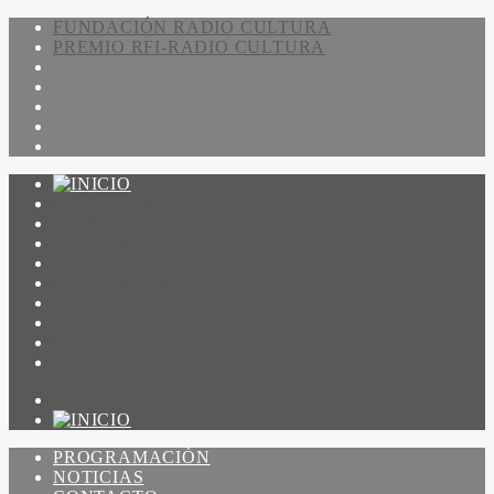
FUNDACIÓN RADIO CULTURA
PREMIO RFI-RADIO CULTURA
PROGRAMACIÓN
NOTICIAS
CONTACTO
QUIENES SOMOS
IR A AMADEUS
ON DEMAND
ESCUCHAR
VER
PROGRAMACIÓN
NOTICIAS