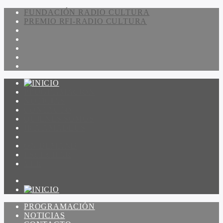
FUNDACIÓN RADIO CULTURA
PREMIO RFI-RADIO CULTURA
PROGRAMACIÓN
NOTICIAS
CONTACTO
QUIENES SOMOS
IR A AMADEUS
ON DEMAND
ESCUCHAR
VER
PROGRAMACIÓN
NOTICIAS