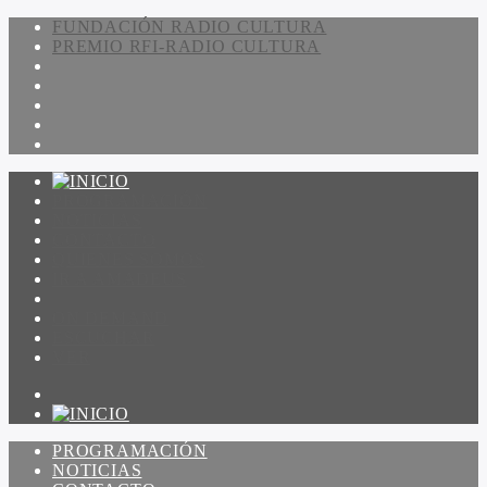
FUNDACIÓN RADIO CULTURA
PREMIO RFI-RADIO CULTURA
PROGRAMACIÓN
NOTICIAS
CONTACTO
QUIENES SOMOS
IR A AMADEUS
ON DEMAND
ESCUCHAR
VER
PROGRAMACIÓN
NOTICIAS