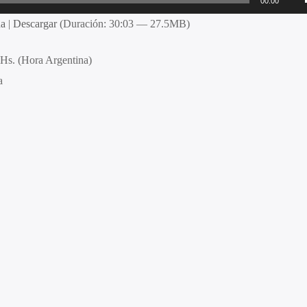
00:00
na
|
Descargar
(Duración: 30:03 — 27.5MB)
 Hs. (Hora Argentina)
a