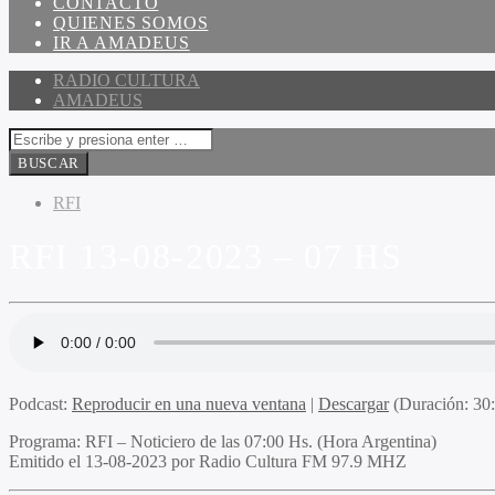
CONTACTO
QUIENES SOMOS
IR A AMADEUS
RADIO CULTURA
AMADEUS
RFI
RFI 13-08-2023 – 07 HS
Podcast:
Reproducir en una nueva ventana
|
Descargar
(Duración: 3
Programa
: RFI – Noticiero de las 07:00 Hs. (Hora Argentina)
Emitido
el 13-08-2023 por Radio Cultura FM 97.9 MHZ