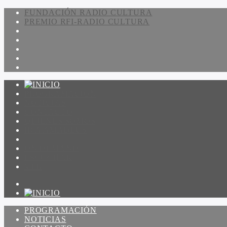
FUNDACIÓN RADIO CULTURA
PREMIO RFI-RADIO CULTURA
PROGRAMACIÓN
NOTICIAS
CONTACTO
QUIENES SOMOS
IR A AMADEUS
ON DEMAND
ESCUCHAR
VER
PROGRAMACIÓN
NOTICIAS