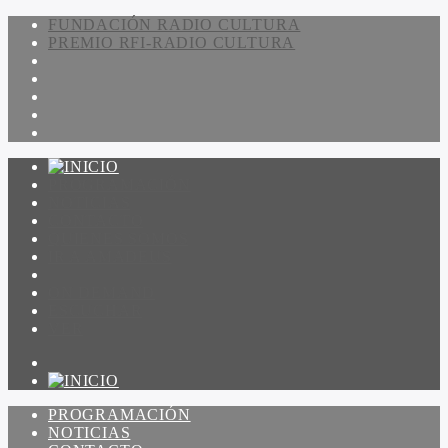
FUNDACIÓN RADIO CULTURA
PREMIO RFI-RADIO CULTURA
PROGRAMACIÓN
NOTICIAS
CONTACTO
QUIENES SOMOS
IR A AMADEUS
ON DEMAND
ESCUCHAR
VER
PROGRAMACIÓN
NOTICIAS