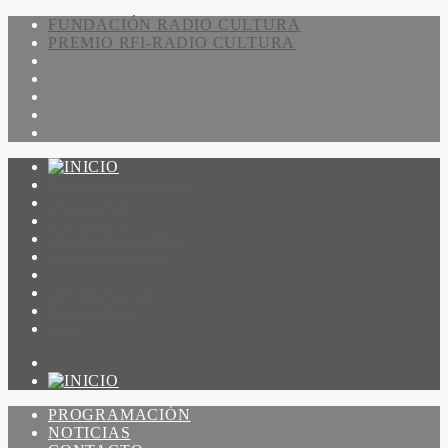
FUNDACIÓN RADIO CULTURA
PREMIO RFI-RADIO CULTURA
PROGRAMACIÓN
NOTICIAS
CONTACTO
QUIENES SOMOS
IR A AMADEUS
ON DEMAND
ESCUCHAR
VER
PROGRAMACIÓN
NOTICIAS