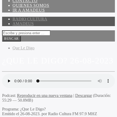
CONTACTO
QUIENES SOMOS
IR A AMADEUS
RADIO CULTURA
AMADEUS
Que Le Digo
¿QUE LE DIGO? 26-08-2023
Podcast:
Reproducir en una nueva ventana
|
Descargar
(Duración:
55:29 — 50.8MB)
Programa:
¿Que Le Digo?
Emitido el
26-08-2023. por Radio Cultura FM 97.9 MHZ