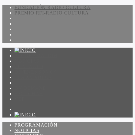
FUNDACIÓN RADIO CULTURA
PREMIO RFI-RADIO CULTURA
PROGRAMACIÓN
NOTICIAS
CONTACTO
QUIENES SOMOS
IR A AMADEUS
ON DEMAND
ESCUCHAR
VER
PROGRAMACIÓN
NOTICIAS