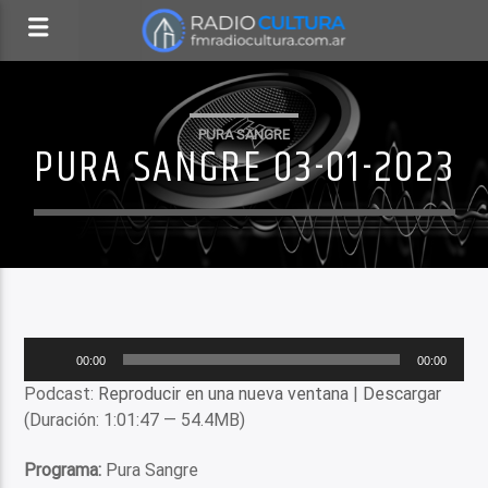
PURA SANGRE
PURA SANGRE 03-01-2023
Reproductor
00:00
00:00
de
Podcast:
Reproducir en una nueva ventana
|
Descargar
audio
(Duración: 1:01:47 — 54.4MB)
Programa:
Pura Sangre