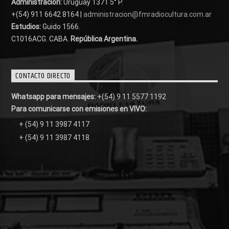
Administración:
Uruguay 1371 5° P.
+(54) 911 6642 8164 |
administracion@fmradiocultura.com.ar
Estudios:
Guido 1566.
C1016ACG
. CABA.
República Argentina.
CONTACTO DIRECTO
Whatsapp para mensajes:
+(54) 9 11 5577 1192
Para comunicarse con emisiones en VIVO:
+ (54) 9 11 3987 4117
+ (54) 9 11 3987 4118