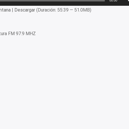
00:00
ntana
|
Descargar
(Duración: 55:39 — 51.0MB)
tura FM 97.9 MHZ