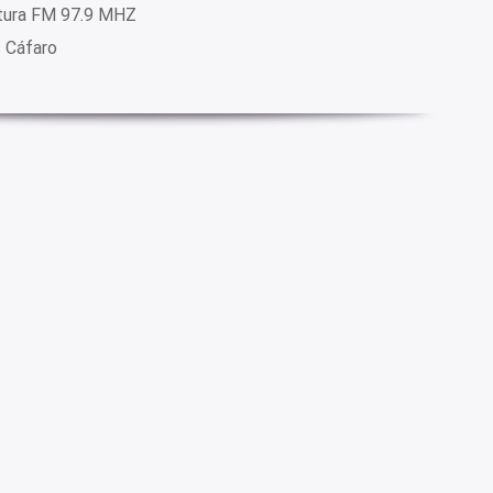
tura FM 97.9 MHZ
s Cáfaro