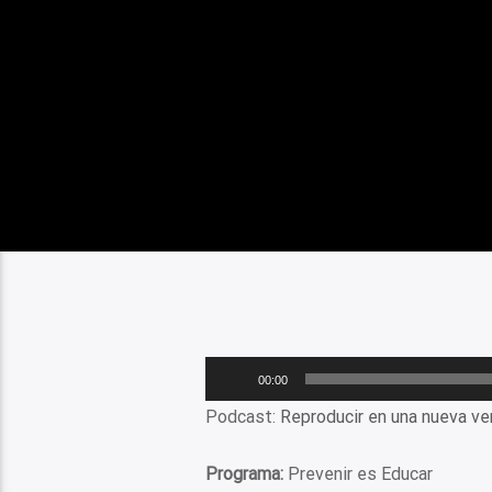
Reproductor
00:00
de
Podcast:
Reproducir en una nueva ve
audio
Programa:
Prevenir es Educar