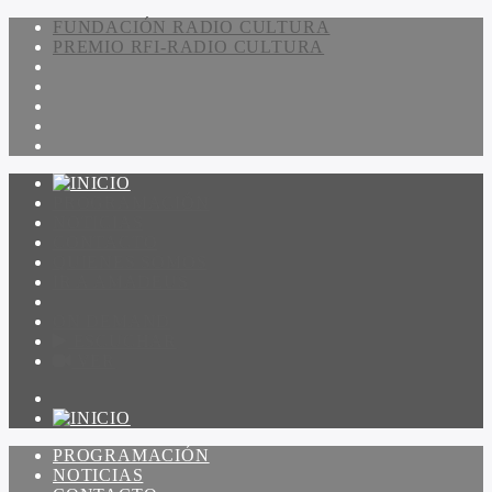
FUNDACIÓN RADIO CULTURA
PREMIO RFI-RADIO CULTURA
PROGRAMACIÓN
NOTICIAS
CONTACTO
QUIENES SOMOS
IR A AMADEUS
ON DEMAND
ESCUCHAR
VER
PROGRAMACIÓN
NOTICIAS