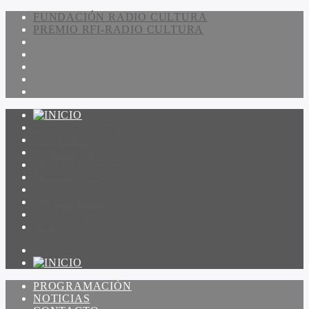
FUNDACIÓN RADIO CULTURA
PREMIO RFI-RADIO CULTURA
PROGRAMACIÓN
NOTICIAS
CONTACTO
QUIENES SOMOS
IR A AMADEUS
ON DEMAND
ESCUCHAR
VER
PROGRAMACIÓN
NOTICIAS