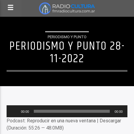
PERIODISMO Y PUNTO
PERIODISMO Y PUNTO 28-
11-2022
Reproductor
00:00
00:00
de
Podcast:
Reproducir en una nueva ventana
|
Descargar
audio
(Duración: 55:26 — 48.0MB)