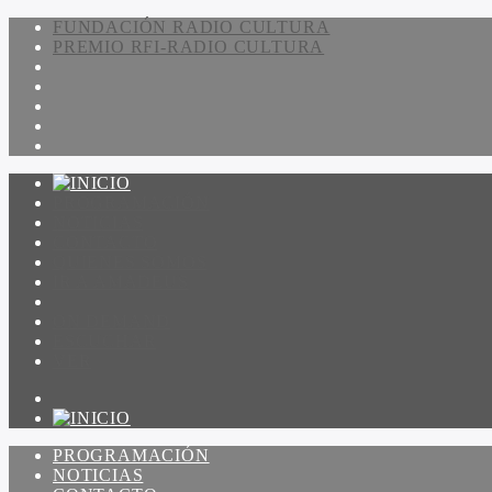
FUNDACIÓN RADIO CULTURA
PREMIO RFI-RADIO CULTURA
PROGRAMACIÓN
NOTICIAS
CONTACTO
QUIENES SOMOS
IR A AMADEUS
ON DEMAND
ESCUCHAR
VER
PROGRAMACIÓN
NOTICIAS