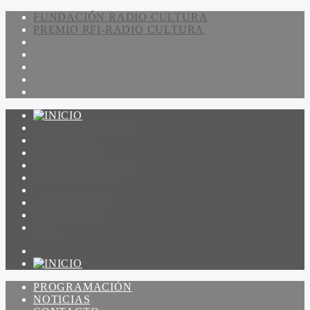
FUNDACIÓN RADIO CULTURA
PREMIO RFI-RADIO CULTURA
PROGRAMACIÓN
NOTICIAS
CONTACTO
QUIENES SOMOS
IR A AMADEUS
ON DEMAND
ESCUCHAR
VER
PROGRAMACIÓN
NOTICIAS