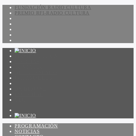
FUNDACIÓN RADIO CULTURA
PREMIO RFI-RADIO CULTURA
PROGRAMACIÓN
NOTICIAS
CONTACTO
QUIENES SOMOS
IR A AMADEUS
ON DEMAND
ESCUCHAR
VER
PROGRAMACIÓN
NOTICIAS