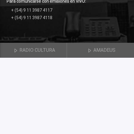
Para comunicarse con emisiones en VIVO:
+ (54) 9 11 3987 4117
+ (54) 9 11 3987 4118
RADIO CULTURA
AMADEUS
© 2018 Radio Cultura. Realizado por
NEOMEDIOS