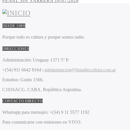
PENAL SIN VARRERA 16-07-2026
DESDE 1989
Porque todo es cultura y porque somos radio.
DIRECCIONES
Administración:
Uruguay 1371 5° P.
+(54) 911 6642 8164 |
administracion@fmradiocultura.com.ar
Estudios:
Guido 1566.
C1016ACG
. CABA.
República Argentina.
CONTACTO DIRECTO
Whatsapp para mensajes:
+(54) 9 11 5577 1192
Para comunicarse con emisiones en VIVO: