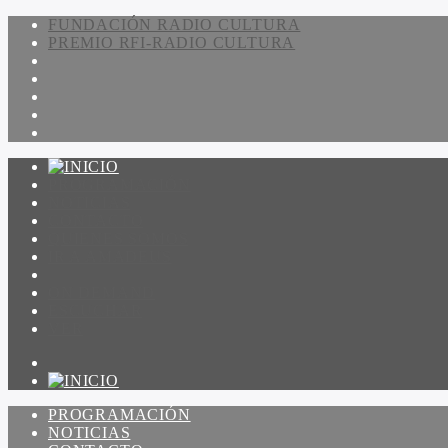
FUNDACIÓN RADIO CULTURA
PREMIO RFI-RADIO CULTURA
PROGRAMACIÓN
NOTICIAS
CONTACTO
QUIENES SOMOS
IR A AMADEUS
ON DEMAND
ESCUCHAR
VER
PROGRAMACIÓN
NOTICIAS