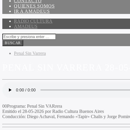
CONTACTO
QUIENES SOMOS
IR A AMADEUS
RADIO CULTURA
AMADEUS
Penal Sin Varrera
PENAL SIN VARRERA 28-05
00Programa
: Penal Sin
VAR
rera
Emitido
el 28-05-2026 por Radio Cultura Buenos Aires
Conducción
: Diego Achaval, Fernando «Tapir» Chalis y Jorge Pomir