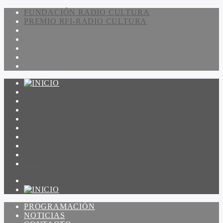
FUNDACIÓN RADIO CULTURA
PREMIO RFI-RADIO CULTURA
PROGRAMACIÓN
NOTICIAS
CONTACTO
QUIENES SOMOS
IR A AMADEUS
ON DEMAND
ESCUCHAR
VER
PROGRAMACIÓN
NOTICIAS