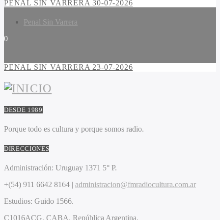
PENAL SIN VARRERA 30-07-2026
Penal Sin Varrera
0
PENAL SIN VARRERA 23-07-2026
DESDE 1989
Porque todo es cultura y porque somos radio.
DIRECCIONES
Administración:
Uruguay 1371 5° P.
+(54) 911 6642 8164 |
administracion@fmradiocultura.com.ar
Estudios:
Guido 1566.
C1016ACG
. CABA.
República Argentina.