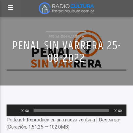
PENAL SIN VARRERA
PENAL SIN VARRERA 25-
08-2022
Reproductor
00:00
00:00
de
Podcast:
Reproducir en una nueva ventana
|
Descargar
audio
(Duración: 1:51:26 — 102.0MB)