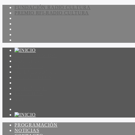
FUNDACIÓN RADIO CULTURA
PREMIO RFI-RADIO CULTURA
PROGRAMACIÓN
NOTICIAS
CONTACTO
QUIENES SOMOS
IR A AMADEUS
ON DEMAND
ESCUCHAR
VER
PROGRAMACIÓN
NOTICIAS