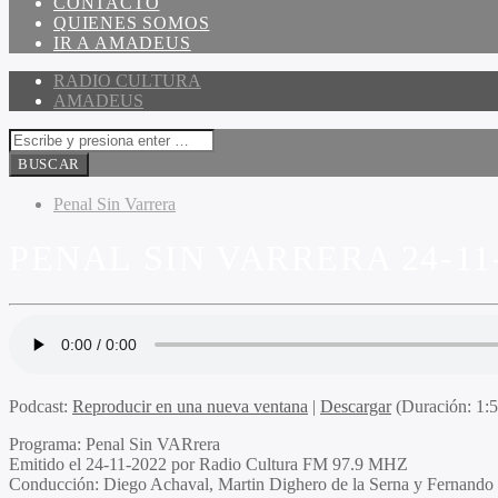
CONTACTO
QUIENES SOMOS
IR A AMADEUS
RADIO CULTURA
AMADEUS
Penal Sin Varrera
PENAL SIN VARRERA 24-11
Podcast:
Reproducir en una nueva ventana
|
Descargar
(Duración: 1:
Programa
: Penal Sin
VAR
rera
Emitido
el 24-11-2022 por Radio Cultura FM 97.9 MHZ
Conducción
: Diego Achaval, Martin Dighero de la Serna y Fernando