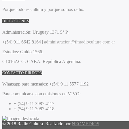
Porque todo es cultura y porque somos radio.
DIRECCIONES
Administración:
Uruguay 1371 5° P.
+(54) 911 6642 8164 |
administracion@fmradiocultura.com.ar
Estudios:
Guido 1566.
C1016ACG
. CABA.
República Argentina.
CONTACTO DIRECTO
Whatsapp para mensajes:
+(54) 9 11 5577 1192
Para comunicarse con emisiones en VIVO:
+ (54) 9 11 3987 4117
+ (54) 9 11 3987 4118
© 2018 Radio Cultura. Realizado por
NEOMEDIOS