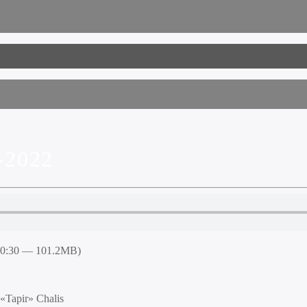
-2022
50:30 — 101.2MB)
 «Tapir» Chalis