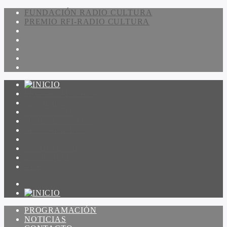
FUNDACIÓN RADIO CULTURA
PREMIO RFI-RADIO CULTURA
PROGRAMACIÓN
NOTICIAS
CONTACTO
QUIENES SOMOS
IR A AMADEUS
ON DEMAND
ESCUCHAR
VER
PROGRAMACIÓN
NOTICIAS