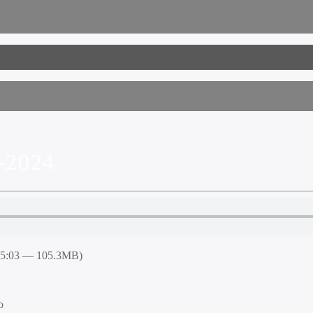
-2024
55:03 — 105.3MB)
o