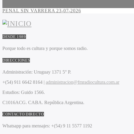
PENAL SIN VARRERA 23-07-2026
DESDE 1989
Porque todo es cultura y porque somos radio.
DIRECCIONES
Administración:
Uruguay 1371 5° P.
+(54) 911 6642 8164 |
administracion@fmradiocultura.com.ar
Estudios:
Guido 1566.
C1016ACG
. CABA.
República Argentina.
CONTACTO DIRECTO
Whatsapp para mensajes:
+(54) 9 11 5577 1192