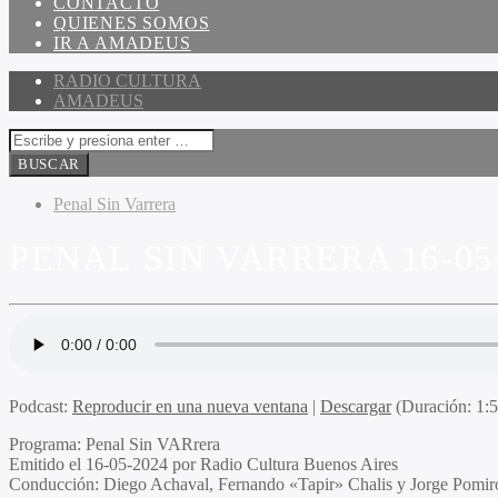
CONTACTO
QUIENES SOMOS
IR A AMADEUS
RADIO CULTURA
AMADEUS
Penal Sin Varrera
PENAL SIN VARRERA 16-05
Podcast:
Reproducir en una nueva ventana
|
Descargar
(Duración: 1:
Programa
: Penal Sin
VAR
rera
Emitido
el 16-05-2024 por Radio Cultura Buenos Aires
Conducción
: Diego Achaval, Fernando «Tapir» Chalis y Jorge Pomir