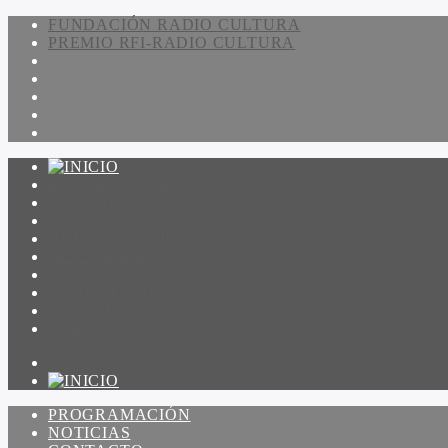
FUNDACIÓN RADIO CULTURA
PREMIO RFI-RADIO CULTURA
PROGRAMACIÓN
NOTICIAS
CONTACTO
QUIENES SOMOS
IR A AMADEUS
ON DEMAND
ESCUCHAR
VER
PROGRAMACIÓN
NOTICIAS