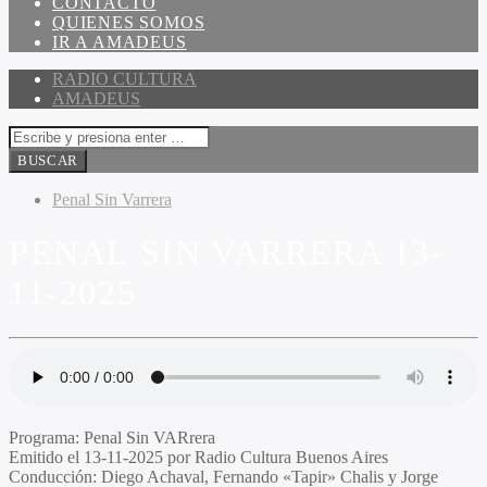
CONTACTO
QUIENES SOMOS
IR A AMADEUS
RADIO CULTURA
AMADEUS
Penal Sin Varrera
PENAL SIN VARRERA 13-
11-2025
Programa
: Penal Sin
VAR
rera
Emitido
el 13-11-2025 por Radio Cultura Buenos Aires
Conducción
: Diego Achaval, Fernando «Tapir» Chalis y Jorge