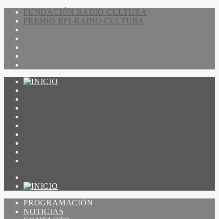
FUNDACIÓN RADIO CULTURA
PREMIO RFI-RADIO CULTURA
PROGRAMACIÓN
NOTICIAS
CONTACTO
QUIENES SOMOS
IR A AMADEUS
ON DEMAND
ESCUCHAR
VER
PROGRAMACIÓN
NOTICIAS