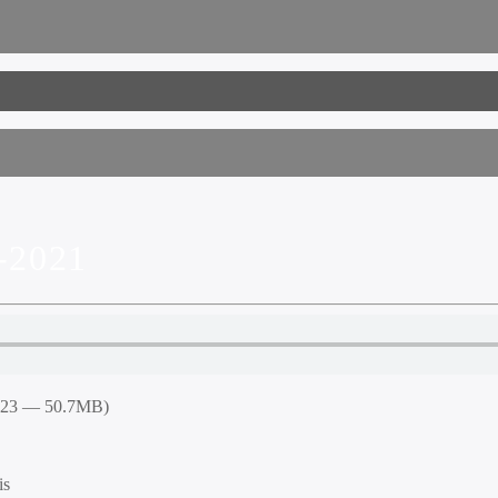
-2021
5:23 — 50.7MB)
is