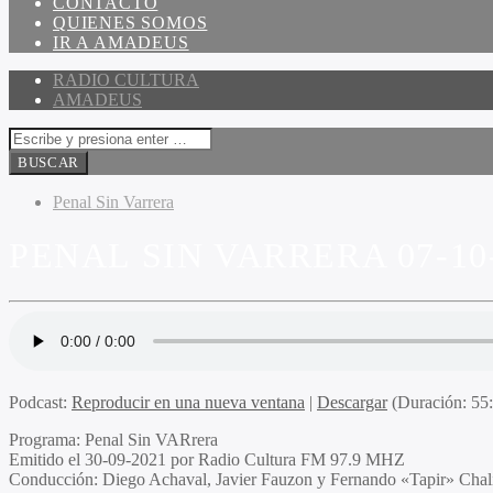
CONTACTO
QUIENES SOMOS
IR A AMADEUS
RADIO CULTURA
AMADEUS
Penal Sin Varrera
PENAL SIN VARRERA 07-10
Podcast:
Reproducir en una nueva ventana
|
Descargar
(Duración: 5
Programa
: Penal Sin
VAR
rera
Emitido
el 30-09-2021 por Radio Cultura FM 97.9 MHZ
Conducción
: Diego Achaval, Javier Fauzon y Fernando «Tapir» Chal