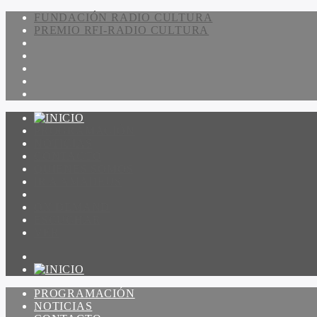
FUNDACIÓN RADIO CULTURA
PREMIO RFI-RADIO CULTURA
PROGRAMACIÓN
NOTICIAS
CONTACTO
QUIENES SOMOS
IR A AMADEUS
ON DEMAND
ESCUCHAR
VER
PROGRAMACIÓN
NOTICIAS