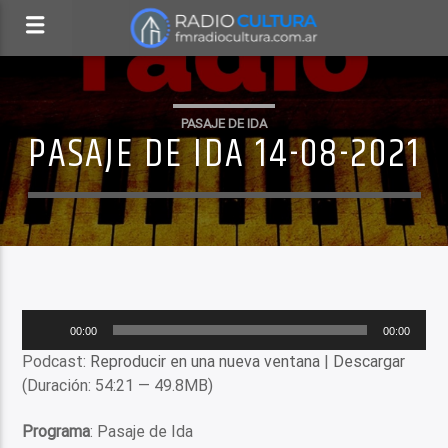
PASAJE DE IDA
PASAJE DE IDA 14-08-2021
Reproductor
00:00
00:00
de
Podcast:
Reproducir en una nueva ventana
|
Descargar
audio
(Duración: 54:21 — 49.8MB)
Programa
: Pasaje de Ida