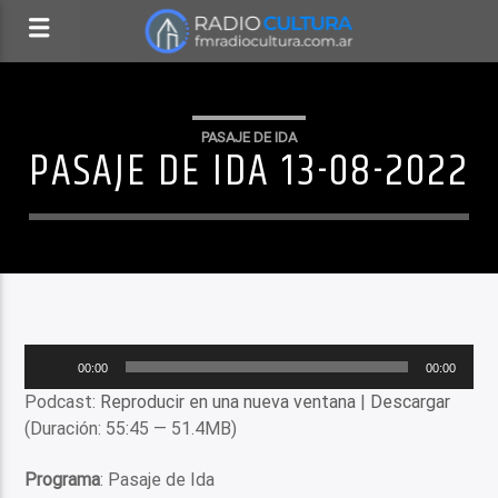
PASAJE DE IDA
PASAJE DE IDA 13-08-2022
Reproductor
00:00
00:00
de
Podcast:
Reproducir en una nueva ventana
|
Descargar
audio
(Duración: 55:45 — 51.4MB)
Programa
: Pasaje de Ida