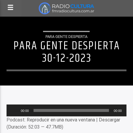
PARA GENTE DESPIERTA
PARA GENTE DESPIERTA
30-12-2023
Reproductor
00:00
00:00
de
Podcast:
Reproducir en una nueva ventana
|
Descargar
audio
(Duración: 52:03 — 47.7MB)