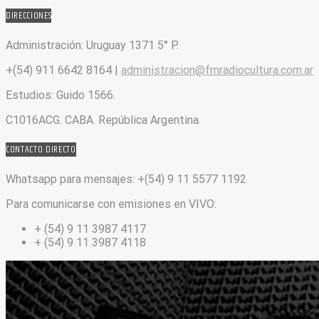
DIRECCIONES
Administración:
Uruguay 1371 5° P.
+(54) 911 6642 8164 |
administracion@fmradiocultura.com.ar
Estudios:
Guido 1566.
C1016ACG
. CABA.
República Argentina.
CONTACTO DIRECTO
Whatsapp para mensajes:
+(54) 9 11 5577 1192
Para comunicarse con emisiones en VIVO:
+ (54) 9 11 3987 4117
+ (54) 9 11 3987 4118