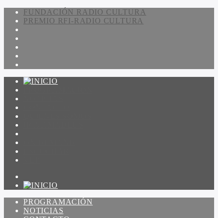
FUNDACIÓN RADIO CULTURA
PREMIO RFI-RADIO CULTURA
PROGRAMACIÓN
NOTICIAS
CONTACTO
QUIENES SOMOS
IR A AMADEUS
ON DEMAND
ESCUCHAR
VER
PROGRAMACIÓN
NOTICIAS