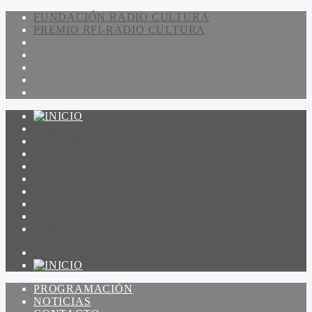
FUNDACIÓN RADIO CULTURA
PREMIO RFI-RADIO CULTURA
PROGRAMACIÓN
NOTICIAS
CONTACTO
QUIENES SOMOS
IR A AMADEUS
ON DEMAND
ESCUCHAR
VER
PROGRAMACIÓN
NOTICIAS