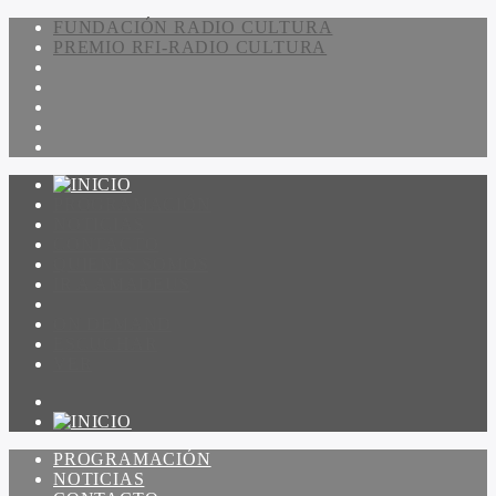
FUNDACIÓN RADIO CULTURA
PREMIO RFI-RADIO CULTURA
PROGRAMACIÓN
NOTICIAS
CONTACTO
QUIENES SOMOS
IR A AMADEUS
ON DEMAND
ESCUCHAR
VER
PROGRAMACIÓN
NOTICIAS