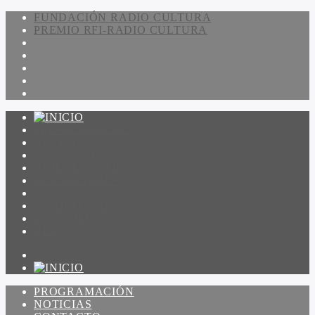
FUNDACIÓN RADIO CULTURA
PREMIO RFI-RADIO CULTURA
PROGRAMACIÓN
NOTICIAS
CONTACTO
QUIENES SOMOS
IR A AMADEUS
ON DEMAND
ESCUCHAR
VER
PROGRAMACIÓN
NOTICIAS