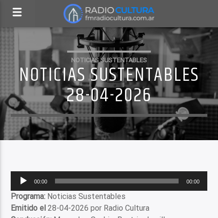
NOTICIAS SUSTENTABLES
NOTICIAS SUSTENTABLES
28-04-2026
Reproductor
00:00
00:00
de
Programa:
Noticias Sustentables
audio
Emitido el
28-04-2026 por Radio Cultura