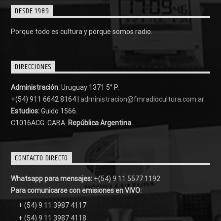
DESDE 1989
Porque todo es cultura y porque somos radio.
DIRECCIONES
Administración:
Uruguay 1371 5° P.
+(54) 911 6642 8164 |
administracion@fmradiocultura.com.ar
Estudios:
Guido 1566.
C1016ACG
. CABA.
República Argentina.
CONTACTO DIRECTO
Whatsapp para mensajes:
+(54) 9 11 5577 1192
Para comunicarse con emisiones en VIVO:
+ (54) 9 11 3987 4117
+ (54) 9 11 3987 4118