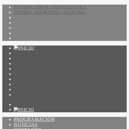
FUNDACIÓN RADIO CULTURA
PREMIO RFI-RADIO CULTURA
PROGRAMACIÓN
NOTICIAS
CONTACTO
QUIENES SOMOS
IR A AMADEUS
ON DEMAND
ESCUCHAR
VER
PROGRAMACIÓN
NOTICIAS