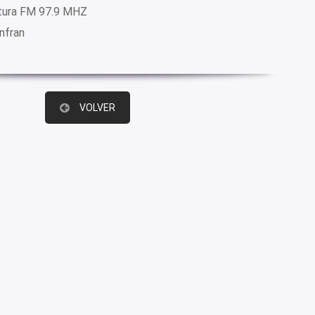
tura FM 97.9 MHZ
Infran
VOLVER