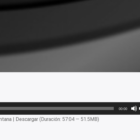
00:00
ntana
|
Descargar
(Duración: 57:04 — 51.5MB)