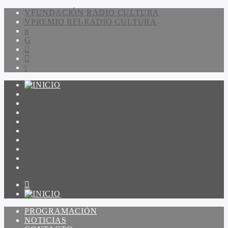
FUNDACIÓN RADIO CULTURA
PREMIO RFI-RADIO CULTURA
PROGRAMACIÓN
NOTICIAS
CONTACTO
QUIENES SOMOS
IR A AMADEUS
ON DEMAND
ESCUCHAR
VER
PROGRAMACIÓN
NOTICIAS