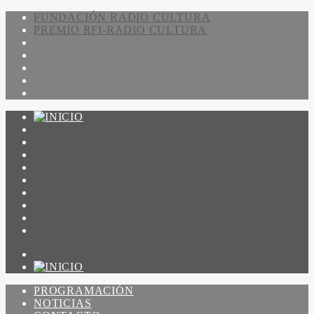
FUNDACIÓN RADIO CULTURA
PREMIO RFI-RADIO CULTURA
PROGRAMACIÓN
NOTICIAS
CONTACTO
QUIENES SOMOS
IR A AMADEUS
ON DEMAND
ESCUCHAR
VER
PROGRAMACIÓN
NOTICIAS