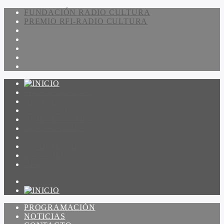
FUNDACIÓN RADIO CULTURA
PREMIO RFI-RADIO CULTURA
PROGRAMACIÓN
NOTICIAS
CONTACTO
QUIENES SOMOS
IR A AMADEUS
ON DEMAND
ESCUCHAR
VER
PROGRAMACIÓN
NOTICIAS