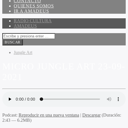
CONTACTO
QUIENES SOMOS
IR A AMADEUS
RADIO CULTURA
AMADEUS
Jungle Art
MICRO JUNGLE ART 23-09-
2021
Podcast:
Reproducir en una nueva ventana
|
Descargar
(Duración:
2:43 — 6.2MB)