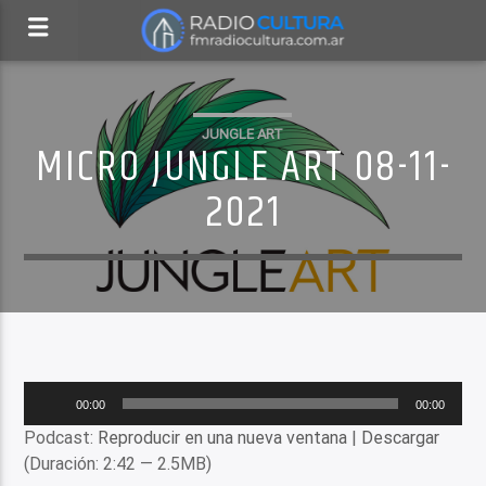
JUNGLE ART
MICRO JUNGLE ART 08-11-
2021
Reproductor
00:00
00:00
de
Podcast:
Reproducir en una nueva ventana
|
Descargar
audio
(Duración: 2:42 — 2.5MB)